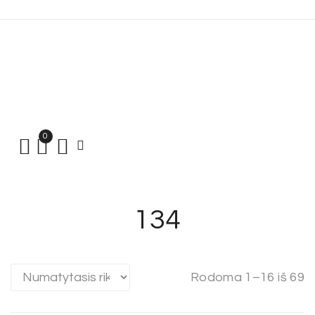
0
134
Rodoma 1–16 iš 69