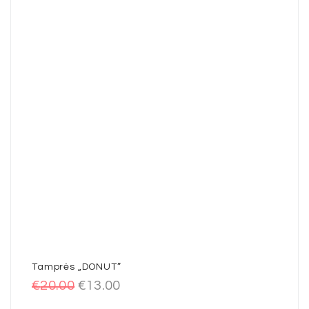
Tamprės „DONUT”
€
20.00
€
13.00