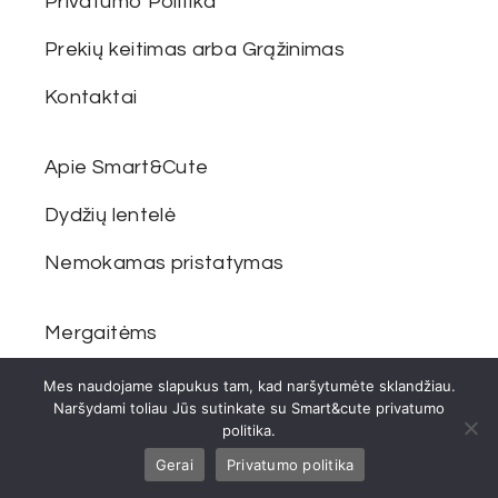
Privatumo Politika
Prekių keitimas arba Grąžinimas
Kontaktai
Apie Smart&Cute
Dydžių lentelė
Nemokamas pristatymas
Mergaitėms
Berniukams
Mes naudojame slapukus tam, kad naršytumėte sklandžiau.
Naršydami toliau Jūs sutinkate su Smart&cute privatumo
Šeimai
politika.
Gerai
Privatumo politika