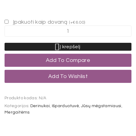
Įpakuoti kaip dovaną
(
+
€
6.00
)
Į krepšelį
Add To Compare
Add To Wishlist
Produkto kodas:
N/A
Kategorijos:
Derinukai
,
Išparduotuvė
,
Jūsų mėgstamiausi
,
Mergaitėms