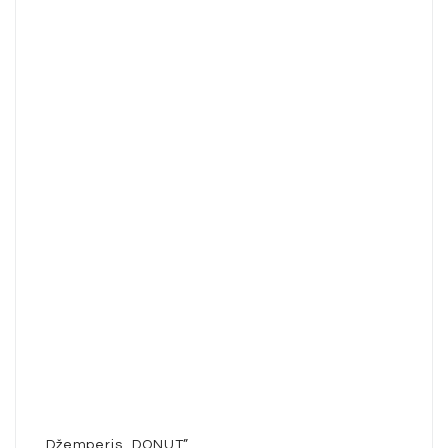
Džemperis „DONUT”