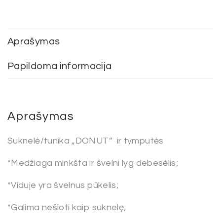
Aprašymas
Papildoma informacija
Aprašymas
Suknelė/tunika „DONUT” ir tymputės
*Medžiaga minkšta ir švelni lyg debesėlis;
*Viduje yra švelnus pūkelis;
*Galima nešioti kaip suknelę;