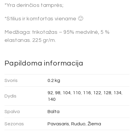
*Yra derinčios tamprės;
*Stilius ir komfortas viename 🙂
Medžiaga: trikotažas – 95% medvilnė, 5 %
elastanas. 225 gr/m.
Papildoma informacija
Svoris
0.2 kg
92
,
98
,
104
,
110
,
116
,
122
,
128
,
134
,
Dydis
140
Spalva
Balta
Sezonas
Pavasaris
,
Ruduo
,
Žiema