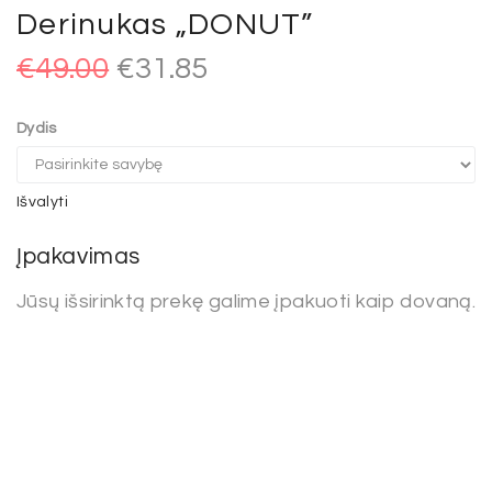
Derinukas „DONUT”
€
49.00
€
31.85
Dydis
Išvalyti
Įpakavimas
Jūsų išsirinktą prekę galime įpakuoti kaip dovaną.