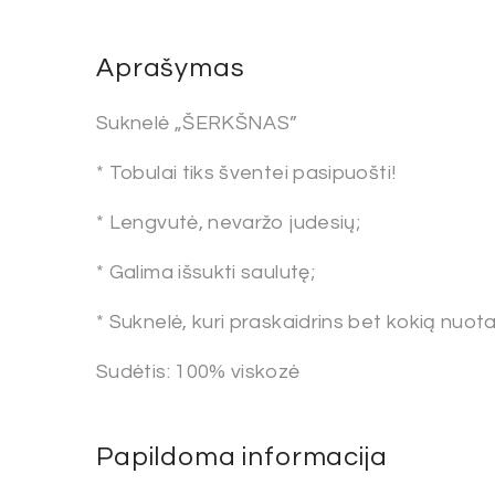
Aprašymas
Suknelė „ŠERKŠNAS”
* Tobulai tiks šventei pasipuošti!
* Lengvutė, nevaržo judesių;
* Galima išsukti saulutę;
* Suknelė, kuri praskaidrins bet kokią nuot
Sudėtis: 100% viskozė
Papildoma informacija