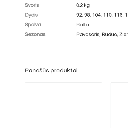
Svoris
0.2 kg
Dydis
92
,
98
,
104
,
110
,
116
,
1
Spalva
Balta
Sezonas
Pavasaris
,
Ruduo
,
Ži
Panašūs produktai