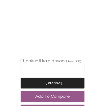
Įpakuoti kaip dovaną
(
+
€
6.00
)
produkto
kiekis:
Suknelė
Į krepšelį
"ŠERKŠNAS"
Add To Compare