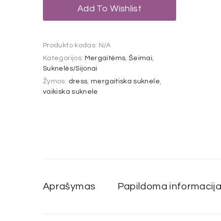
Add To Wishlist
Produkto kodas:
N/A
Kategorijos:
Mergaitėms
,
Šeimai
,
Suknelės/Sijonai
Žymos:
dress
,
mergaitiska suknele
,
vaikiska suknele
Aprašymas
Papildoma informacij