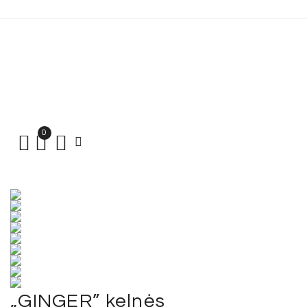
0
„GINGER” kelnės