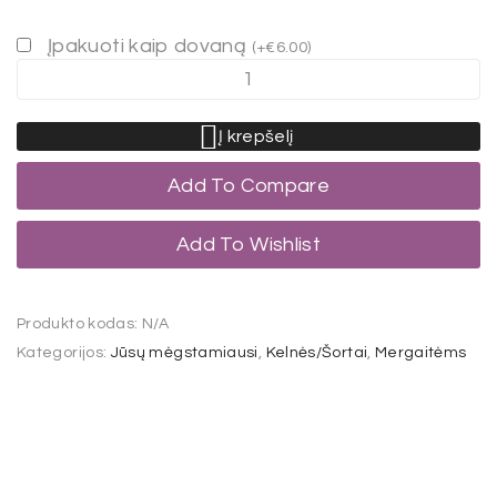
Įpakuoti kaip dovaną
(
+
€
6.00
)
Į krepšelį
Add To Compare
Add To Wishlist
Produkto kodas:
N/A
Kategorijos:
Jūsų mėgstamiausi
,
Kelnės/Šortai
,
Mergaitėms