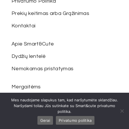
Privatumo Politika
Prekių keitimas arba Grąžinimas
Kontaktai
Apie Smart&Cute
Dydžių lentelė
Nemokamas pristatymas
Mergaitėms
Berniukams
Mes naudojame slapukus tam, kad naršytumėte sklandžiau.
Naršydami toliau Jūs sutinkate su Smart&cute privatumo
Šeimai
politika.
Gerai
Privatumo politika