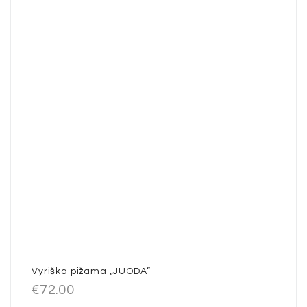
Vyriška pižama „JUODA”
€
72.00