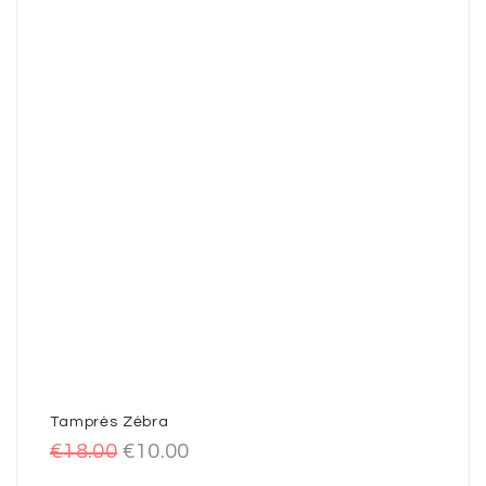
Tamprės Zėbra
€
18.00
€
10.00