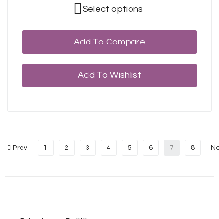
Select options
Add To Compare
Add To Wishlist
Prev
1
2
3
4
5
6
7
8
Ne