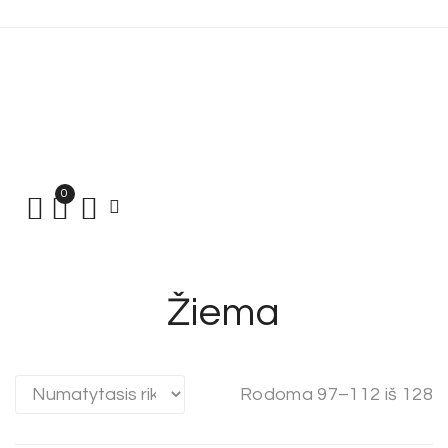
0
Žiema
Rodoma 97–112 iš 128