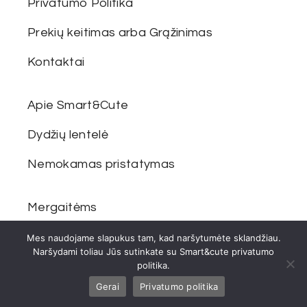
Privatumo Politika
Prekių keitimas arba Grąžinimas
Kontaktai
Apie Smart&Cute
Dydžių lentelė
Nemokamas pristatymas
Mergaitėms
Berniukams
Mes naudojame slapukus tam, kad naršytumėte sklandžiau.
Naršydami toliau Jūs sutinkate su Smart&cute privatumo
politika.
Šeimai
Gerai
Privatumo politika