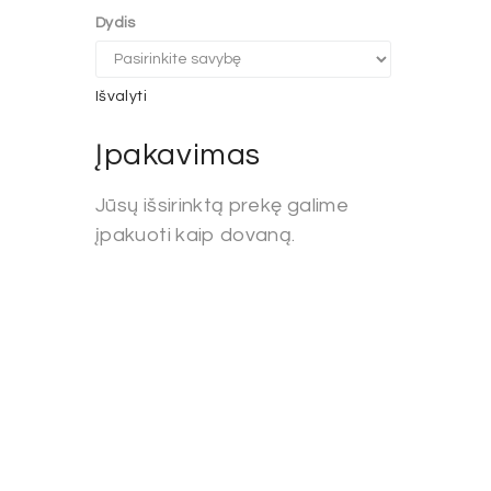
was:
is:
Dydis
€68.00.
€44.20.
Išvalyti
Įpakavimas
Jūsų išsirinktą prekę galime
įpakuoti kaip dovaną.