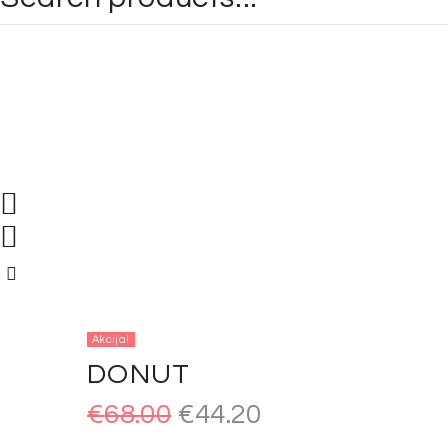
Akcija!
DONUT
Original
Current
€
68.00
€
44.20
price
price