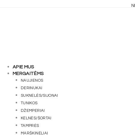
Skip
N
to
content
APIE MUS
MERGAITĖMS
NAUJIENOS
DERINUKAI
SUKNELĖS/SIJONAI
TUNIKOS
DŽEMPERIAI
KELNĖS/ŠORTAI
TAMPRĖS
MARŠKINĖLIAI