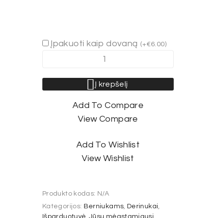
Įpakuoti kaip dovaną
(
+
€
6.00
)
produkto
kiekis:
DONUT
Į krepšelį
Add To Compare
View Compare
Add To Wishlist
View Wishlist
Produkto kodas:
N/A
Kategorijos:
Berniukams
,
Derinukai
,
Išparduotuvė
,
Jūsų mėgstamiausi