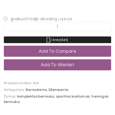
Įpakuoti kaip dovaną
(
+
€
6.00
)
Į krepšelį
Add To Compare
Add To Wishlist
Produkto kodas:
N/A
Kategorijos:
Berniukams
,
Džemperiai
Žymos:
komplektas berniukui
,
sportinis kostiumas
,
treningas
berniukui