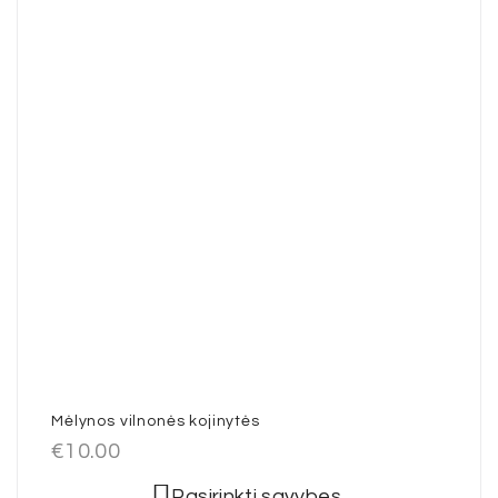
Mėlynos vilnonės kojinytės
€
10.00
Pasirinkti savybes