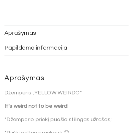
Aprašymas
Papildoma informacija
Aprašymas
Džemperis „YELLOW WEIRDO”
It’s weird not to be weird!
*Džemperio priekį puošia stilingas užrašas;
*Ryški geltona rankovė 🙂