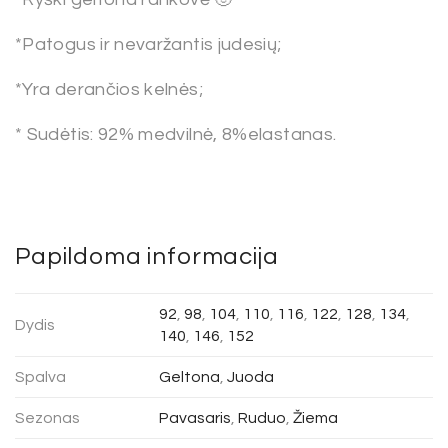
*Patogus ir nevaržantis judesių;
*Yra derančios kelnės;
* Sudėtis: 92% medvilnė, 8%elastanas.
Papildoma informacija
92
,
98
,
104
,
110
,
116
,
122
,
128
,
134
,
Dydis
140
,
146
,
152
Spalva
Geltona
,
Juoda
Sezonas
Pavasaris
,
Ruduo
,
Žiema