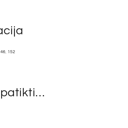
cija
146
,
152
 patikti…