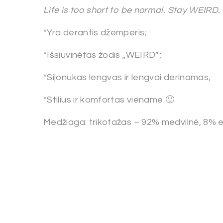
Life is too short to be normal. Stay WEIRD.
*Yra derantis džemperis;
*Išsiuvinėtas žodis „WEIRD”;
*Sijonukas lengvas ir lengvai derinamas;
*Stilius ir komfortas viename 🙂
Medžiaga: trikotažas – 92% medvilnė, 8% e