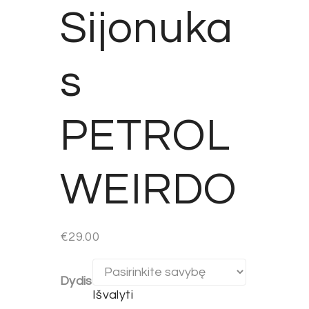
Sijonuka
s
PETROL
WEIRDO
€
29.00
Dydis
Išvalyti