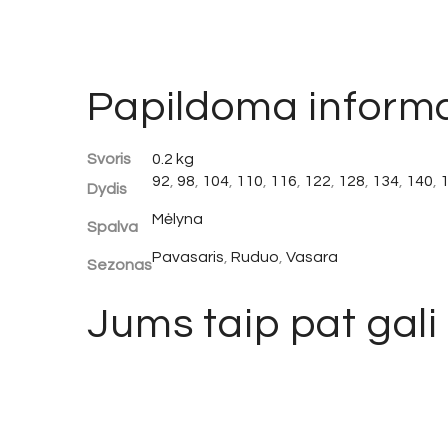
Papildoma informa
Svoris
0.2 kg
92
,
98
,
104
,
110
,
116
,
122
,
128
,
134
,
140
,
Dydis
Mėlyna
Spalva
Pavasaris
,
Ruduo
,
Vasara
Sezonas
Jums taip pat gali