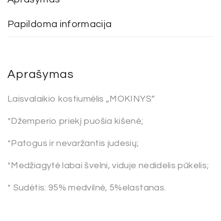
Papildoma informacija
Aprašymas
Laisvalaikio kostiumėlis „MOKINYS”
*Džemperio priekį puošia kišenė;
*Patogus ir nevaržantis judesių;
*Medžiagytė labai švelni, viduje nedidelis pūkelis;
* Sudėtis: 95% medvilnė, 5%elastanas.