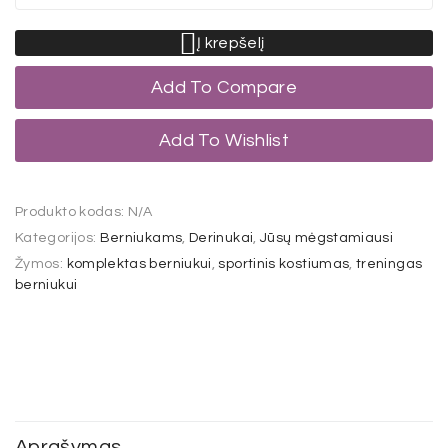
Į krepšelį
Add To Compare
Add To Wishlist
Produkto kodas:
N/A
Kategorijos:
Berniukams
,
Derinukai
,
Jūsų mėgstamiausi
Žymos:
komplektas berniukui
,
sportinis kostiumas
,
treningas
berniukui
Aprašymas