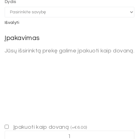
Dydis
Išvalyti
Įpakavimas
Jūsų išsirinktą prekę galime įpakuoti kaip dovaną.
Įpakuoti kaip dovaną
(
+
€
6.00
)