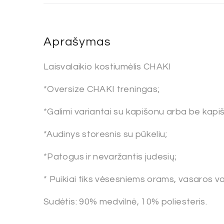
Aprašymas
Laisvalaikio kostiumėlis CHAKI
*Oversize CHAKI treningas;
*Galimi variantai su kapišonu arba be kapi
*Audinys storesnis su pūkeliu;
*Patogus ir nevaržantis judesių;
* Puikiai tiks vėsesniems orams, vasaros 
Sudėtis: 90% medvilnė, 10% poliesteris.