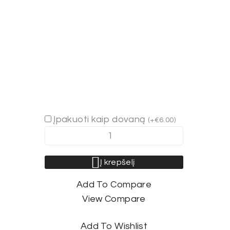
Įpakuoti kaip dovaną
(
+
€
6.00
)
produkto
kiekis:
CHAKI
Į krepšelį
su
Add To Compare
kapišonu
View Compare
Add To Wishlist