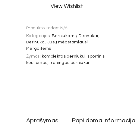
View Wishlist
Produkto kodas:
N/A
Kategorijos:
Berniukams
,
Derinukai
,
Derinukai
,
Jūsų mėgstamiausi
,
Mergaitėms
Žymos:
komplektas berniukui
,
sportinis
kostiumas
,
treningas berniukui
Aprašymas
Papildoma informacij