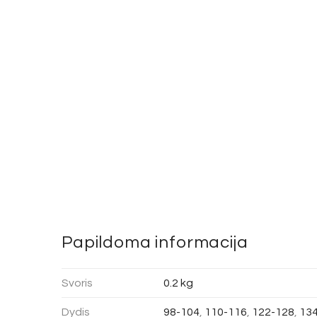
Papildoma informacija
Svoris
0.2 kg
Dydis
98-104
,
110-116
,
122-128
,
13