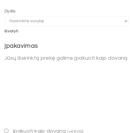
Dydis
Išvalyti
Įpakavimas
Jūsų išsirinktą prekę galime įpakuoti kaip dovaną.
Įpakuoti kaip dovaną
(
+
€
6.00
)