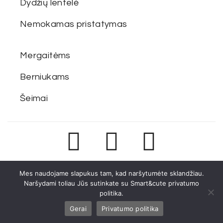
Dydžių lentelė
Nemokamas pristatymas
Mergaitėms
Berniukams
Šeimai
Smart & Cute ©. Visos teisės saugomos.
Mes naudojame slapukus tam, kad naršytumėte sklandžiau.
developed by
Oxadigit.lt
Naršydami toliau Jūs sutinkate su Smart&cute privatumo
politika.
Gerai
Privatumo politika