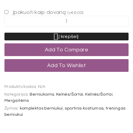
Įpakuoti kaip dovaną
(
+
€
6.00
)
Į krepšelį
Add To Compare
Add To Wishlist
Produkto kodas:
N/A
Kategorijos:
Berniukams
,
Kelnės/Šortai
,
Kelnės/Šortai
,
Mergaitėms
Žymos:
komplektas berniukui
,
sportinis kostiumas
,
treningas
berniukui