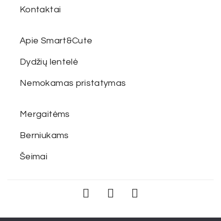
Kontaktai
Apie Smart&Cute
Dydžių lentelė
Nemokamas pristatymas
Mergaitėms
Berniukams
Šeimai
Smart & Cute ©. Visos teisės saugomos.