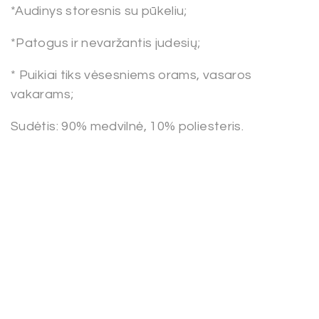
*Audinys storesnis su pūkeliu;
*Patogus ir nevaržantis judesių;
* Puikiai tiks vėsesniems orams, vasaros
vakarams;
Sudėtis: 90% medvilnė, 10% poliesteris.