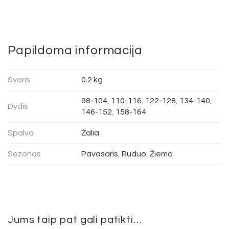
Papildoma informacija
Svoris
0.2 kg
98-104
,
110-116
,
122-128
,
134-140
,
Dydis
146-152
,
158-164
Spalva
Žalia
Sezonas
Pavasaris
,
Ruduo
,
Žiema
Jums taip pat gali patikti…