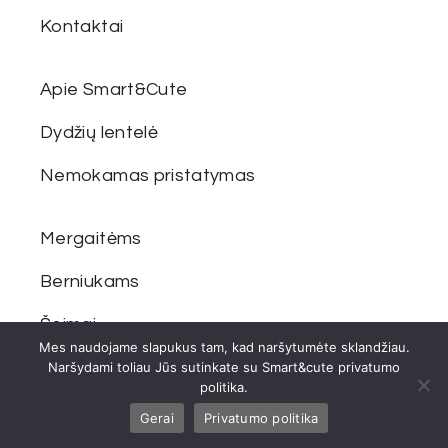
Kontaktai
Apie Smart&Cute
Dydžių lentelė
Nemokamas pristatymas
Mergaitėms
Berniukams
Šeimai
Mes naudojame slapukus tam, kad naršytumėte sklandžiau.
Naršydami toliau Jūs sutinkate su Smart&cute privatumo
politika.
Gerai
Privatumo politika