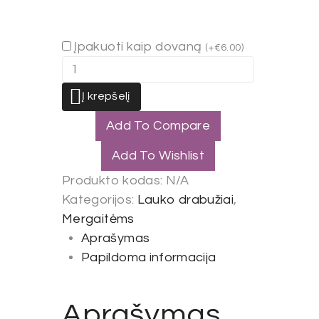
Įpakuoti kaip dovaną
(
+
€
6.00
)
produkto
kiekis:
Į krepšelį
Liemenė
ROŽINĖ
Add To Compare
Add To Wishlist
Produkto kodas:
N/A
Kategorijos:
Lauko drabužiai
,
Mergaitėms
Aprašymas
Papildoma informacija
Aprašymas