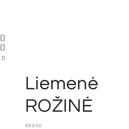
Liemenė
ROŽINĖ
€
69.00