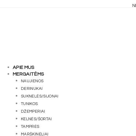
Skip
N
to
content
APIE MUS
MERGAITĖMS
NAUJIENOS
DERINUKAI
SUKNELĖS/SIJONAI
TUNIKOS
DŽEMPERIAI
KELNĖS/ŠORTAI
TAMPRĖS
MARŠKINĖLIAI