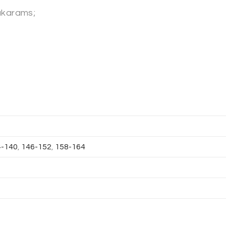
vakarams;
4-140
,
146-152
,
158-164