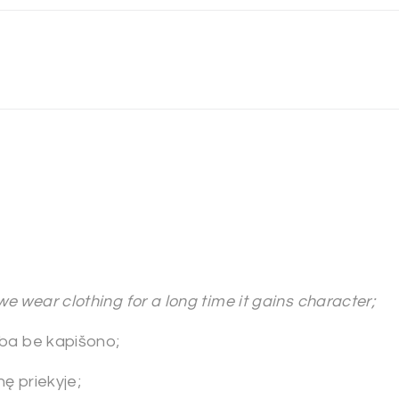
a
e wear clothing for a long time it gains character;
rba be kapišono;
ę priekyje;