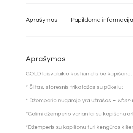
Aprašymas
Papildoma informacij
Aprašymas
GOLD laisvalaikio kostiumėlis be kapišono:
* Šiltas, storesnis trikotažas su pūkeliu;
* Džemperio nugaroje yra užrašas –
when w
*Galimi džemperio variantai su kapišonu a
*Džemperis su kapišonu turi kengūros kišen