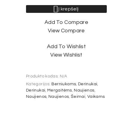
Į krepšelį
Add To Compare
View Compare
Add To Wishlist
View Wishlist
Produkto kodas:
N/A
Kategorijos:
Berniukams
,
Derinukai
,
Derinukai
,
Mergaitėms
,
Naujienos
,
Naujienos
,
Naujienos
,
Šeimai
,
Vaikams