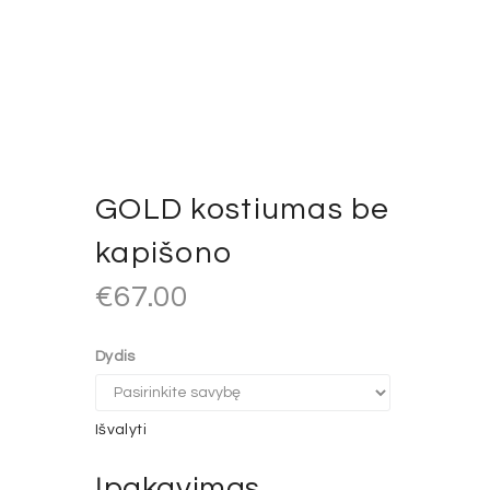
GOLD kostiumas be
kapišono
€
67.00
Dydis
Išvalyti
Įpakavimas