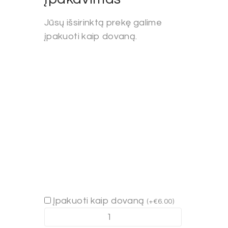
Jūsų išsirinktą prekę galime
įpakuoti kaip dovaną.
Įpakuoti kaip dovaną
(
+
€
6.00
)