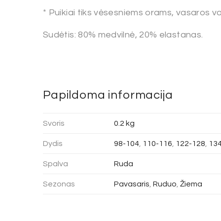
* Puikiai tiks vėsesniems orams, vasaros 
Sudėtis: 80% medvilnė, 20% elastanas.
Papildoma informacija
Svoris
0.2 kg
Dydis
98-104
,
110-116
,
122-128
,
13
Spalva
Ruda
Sezonas
Pavasaris
,
Ruduo
,
Žiema