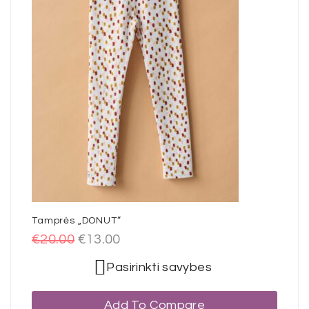
Tamprės „DONUT”
€
20.00
€
13.00
Pasirinkti savybes
Add To Compare