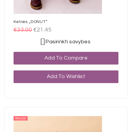
Kelnės „DONUT”
€
33.00
€
21.45
Pasirinkti savybes
Add To Compare
Add To Wishlist
Akcija!