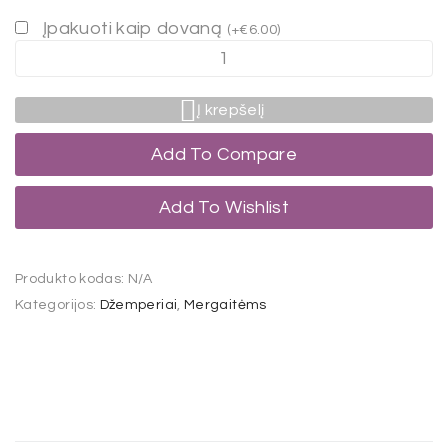
Įpakuoti kaip dovaną
(
+
€
6.00
)
Į krepšelį
Add To Compare
Add To Wishlist
Produkto kodas:
N/A
Kategorijos:
Džemperiai
,
Mergaitėms