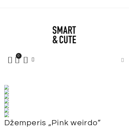
0
Džemperis „Pink weirdo”