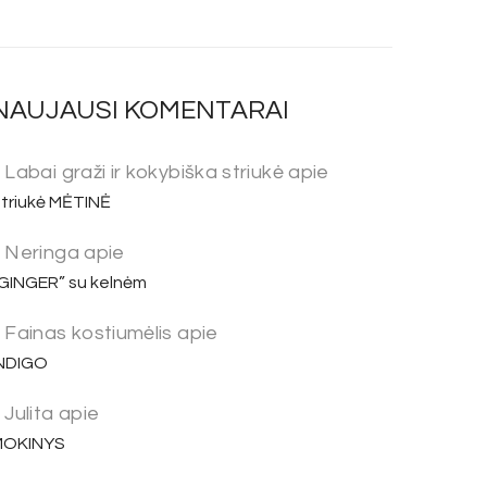
NAUJAUSI KOMENTARAI
Labai graži ir kokybiška striukė
apie
triukė MĖTINĖ
Neringa
apie
GINGER” su kelnėm
Fainas kostiumėlis
apie
NDIGO
Julita
apie
MOKINYS