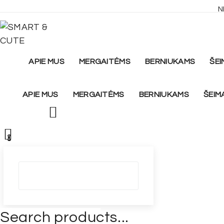
Skip
N
to
content
APIE MUS
MERGAITĖMS
BERNIUKAMS
ŠEI
APIE MUS
MERGAITĖMS
BERNIUKAMS
ŠEIM
0