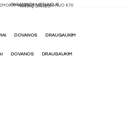
PAGAMINTA LIETUVOJE
EMOKAMAS PRISTATYMAS NUO €70
RANKŲ DARBO
MAI
DOVANOS
DRAUGAUKIM
AI
DOVANOS
DRAUGAUKIM