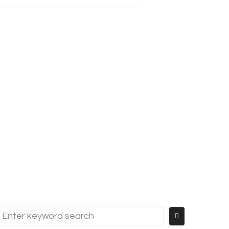
Search
or: